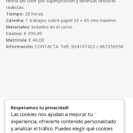
teoría del color por superposición y diversas texturas
realistas.
Tiempo:
20 horas.
Cátedra:
1 trabajos sobre papel 33 x 45 cms máximo.
Materiales:
incluidos en el curso.
Costos:
€ 390,00
Matricula
: € 40,00
Información
: CONTACTA. Telf.: 934107422 / 687359356
Respetamos tu privacidad!
©Action Art Europe 2026.
EN REDES
Las cookies nos ayudan a mejorar tu
Todos los derechos
experiencia, ofrecerte contenido personalizado
reservados
y analizar el tráfico. Puedes elegir qué cookies